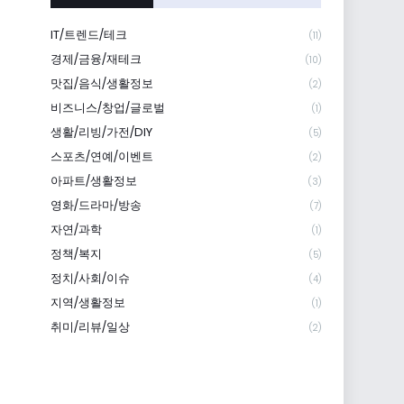
IT/트렌드/테크
(11)
경제/금융/재테크
(10)
맛집/음식/생활정보
(2)
비즈니스/창업/글로벌
(1)
생활/리빙/가전/DIY
(5)
스포츠/연예/이벤트
(2)
아파트/생활정보
(3)
영화/드라마/방송
(7)
자연/과학
(1)
정책/복지
(5)
정치/사회/이슈
(4)
지역/생활정보
(1)
취미/리뷰/일상
(2)