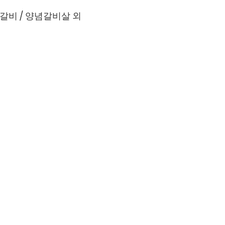
생갈비 / 양념갈비살 외