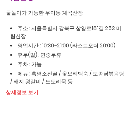
물놀이가 가능한 우이동 계곡산장
주소 : 서울특별시 강북구 삼양로181길 253 미
림산장
영업시간 : 10:30~21:00 (라스트오더 20:00)
휴무(일) : 연중무휴
주차 : 가능
메뉴 : 흑염소전골 / 옻오리백숙 / 토종닭볶음탕
/ 돼지 왕갈비 / 도토리묵 등
상세정보 보기