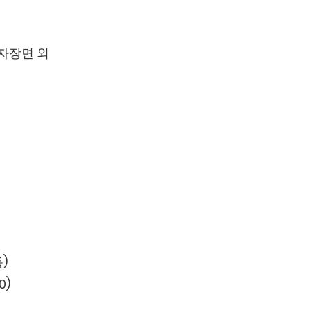
간자장면 외
)
0)