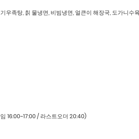
공기우족탕, 칡 물냉면, 비빔냉면, 얼큰이 해장국, 도가니수
 16:00~17:00 / 라스트오더 20:40)