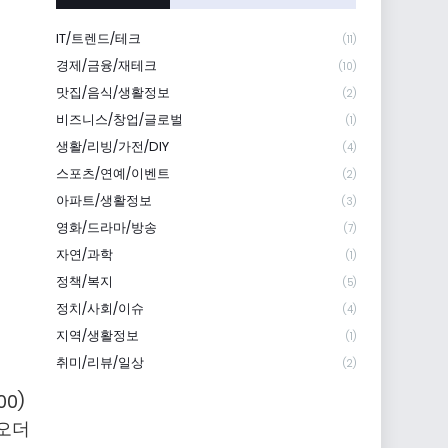
IT/트렌드/테크
(11)
경제/금융/재테크
(10)
맛집/음식/생활정보
(2)
비즈니스/창업/글로벌
(1)
생활/리빙/가전/DIY
(4)
스포츠/연예/이벤트
(2)
아파트/생활정보
(3)
영화/드라마/방송
(7)
자연/과학
(1)
정책/복지
(5)
정치/사회/이슈
(4)
지역/생활정보
(1)
취미/리뷰/일상
(2)
00)
트오더